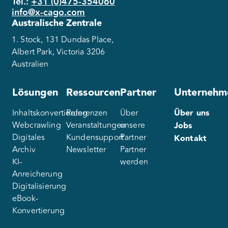
Tel.:
+31 (0)475-354060
info@x-cago.com
Australische Zentrale
1. Stock, 131 Dundas Place,
Albert Park, Victoria 3206
Australien
Lösungen
Ressourcen
Partner
Unternehm
Inhaltskonvertierung
Referenzen
Über
Über uns
Webcrawling
Veranstaltungen
unsere
Jobs
Digitales
Kundensupport
Partner
Kontakt
Archiv
Newsletter
Partner
KI-
werden
Anreicherung
Digitalisierung
eBook-
Konvertierung